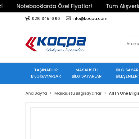
zel Fiyatlar!
Tüm Alışverişlerinizde Kargo Ücrets
0216 345 16 66
info@kocpa.com
TAŞINABİLİR
MASAÜSTÜ
BİLGİSAYAR
BİLGİSAYARLAR
BİLGİSAYARLAR
BİLEŞENLERİ
Ana Sayfa
Masaüstü Bilgisayarlar
All In One Bilg