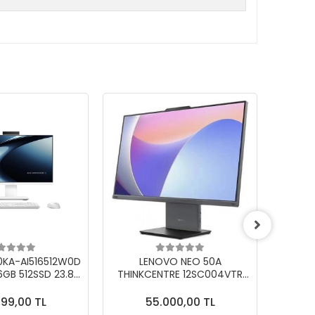
KA-AI516512W0D
LENOVO NEO 50A
L
6GB 512SSD 23.8”
THINKCENTRE 12SC004VTR
THINK
n One Bilgisayar
CORE 5 210H 16GB 512SSD
I7-136
23.8 DOS AIO
99,00 TL
55.000,00 TL