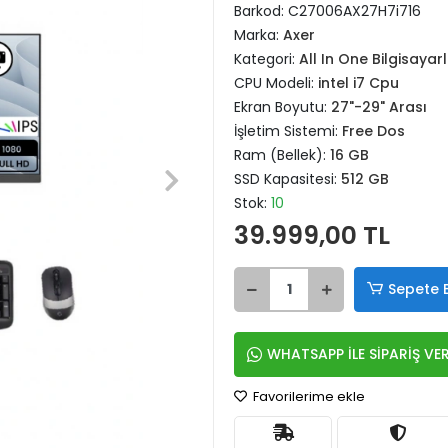
Barkod:
C27006AX27H7i716
Marka:
Axer
Kategori:
All In One Bilgisayar
CPU Modeli:
intel i7 Cpu
Ekran Boyutu:
27"-29" Arası
İşletim Sistemi:
Free Dos
Ram (Bellek):
16 GB
SSD Kapasitesi:
512 GB
Stok:
10
39.999,00 TL
Sepete 
WHATSAPP İLE SİPARİŞ VE
Favorilerime ekle