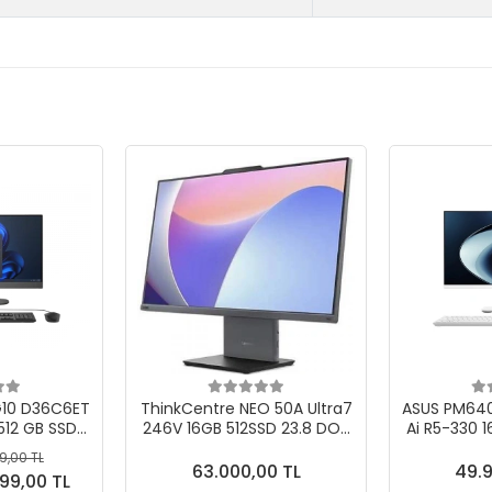
G10 D36C6ET
ThinkCentre NEO 50A Ultra7
ASUS PM640
512 GB SSD
246V 16GB 512SSD 23.8 DOS
Ai R5-330 1
AIO Bilgisayar
Fdos All İ
9,00 TL
 Pc
63.000,00 TL
49.9
99,00 TL