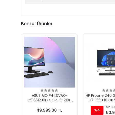
Benzer Ürünler
ASUS AIO P440VAK-
HP Proone 240 
C516512B0D CORE 5-210H
U7-155U 16 GB 
16GB 512GB SSD 23.8 FDOS
23.8'' FHD Siyah Freedos All
52.89
SİYAH
In One
49.999,00 TL
%4
50.9