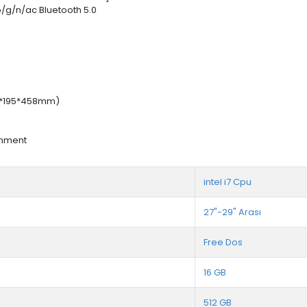
b/g/n/ac Bluetooth 5.0
63*195*458mm)
onment
intel i7 Cpu
27"-29" Arası
Free Dos
16 GB
512 GB