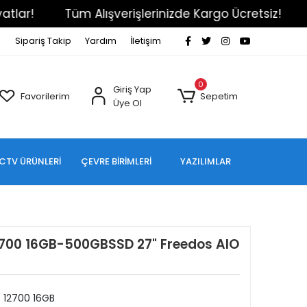
işlerinizde Kargo Ücretsiz!
Notebooklarda Özel Fi
Sipariş Takip
Yardım
İletişim
0
Giriş Yap
Favorilerim
Sepetim
Üye Ol
CTV ÜRÜNLERİ
ÇEVRE BİRİMLERİ
YAZILIMLAR
12700 16GB-500GBSSD 27" Freedos AIO
7 12700 16GB