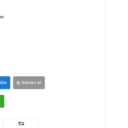
lar
Ekle
Hemen Al
R