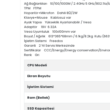
Ağ Bağlantıları 10/100/1000M / 2.4GHz 5 GHz/802.11a/
TPM FTPM
Hoparlör+Mikrofon Dahili 8Ω/2W
Klavye+Mouse Kablosuz var
Ayak Yapısı Yükseklik Ayarlanabilir / Vesa
Adaptör 19V 6.32A
Vesa Uyumluluk 100x100mm var
Boyut / Ağırlık 613*365*68mm / 6.1kg/8.2kg Kutu (6
İşletim Sistemi Freedos
Garanti 2 Yıl Servis Merkezinde
Sertifikalar CCC/Energy/Energy conservation/Envir
Renk Gri
CPU Modeli
Ekran Boyutu
İşletim Sistemi
Ram (Bellek)
SSD Kapasitesi