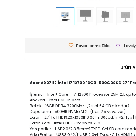
Favorilerime Ekle
Tavsiy
Ürün A
Axer AX27H7 İntel i7 12700 16GB-500GBSSD 27" F
İşlemci Intel® Core™ i7-12700 Processor 25M 2.1, up t
Anakart İntel H61 Chipset
Bellek 16GB DDR4 3200Mhz (2 slot 64 GB'a Kadar)
Depolama 500GB NVMe M.2 (bos 2.5 yuva var)
Ekran 27" Full HD1920X1080IPS 60Hz 300cd/m^2[Typ] 
Ekran Kartı Intel® UHD Graphics 730
Yan portlar USB2.0*2 3.5mm*1 TYPE-C*1 SD card read
Arka Portlar USB3.0 *2/1*USB 2.0+1*Type-C 1 x HDMI 1 x 