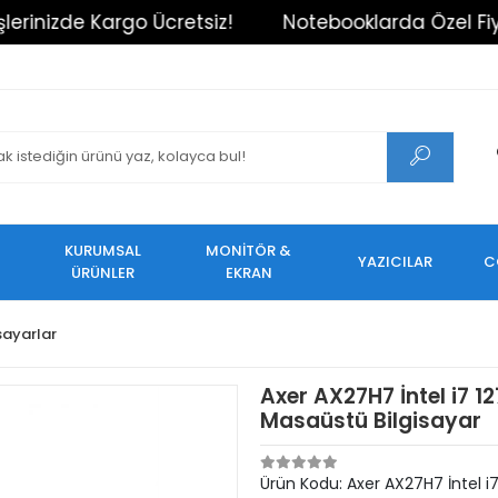
iz!
Notebooklarda Özel Fiyatlar!
Tüm Alışver
KURUMSAL
MONİTÖR &
YAZICILAR
C
ÜRÜNLER
EKRAN
isayarlar
Axer AX27H7 İntel i7 
Masaüstü Bilgisayar
Ürün Kodu:
Axer AX27H7 İntel i