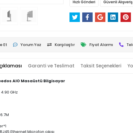
Hızlı Gönderi
Güvenli Alışveriş
e Et
Yorum Yaz
Karşılaştır
Fiyat Alarmı
Tel
çıklaması
Garanti ve Teslimat
Taksit Seçenekleri
Yo
reedos AIO Masaüstü Bilgisayar
o 4.90 GHz
16.7M
er*1
RJ45 Ethernet Microfon çıkısı