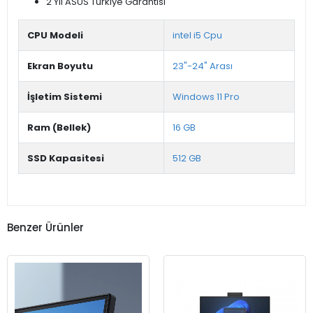
Kutu İçeriği
Klavye
Mouse
Garanti
2 Yıl ASUS Türkiye Garantisi
CPU Modeli
intel i5 Cpu
Ekran Boyutu
23"-24" Arası
İşletim Sistemi
Windows 11 Pro
Ram (Bellek)
16 GB
SSD Kapasitesi
512 GB