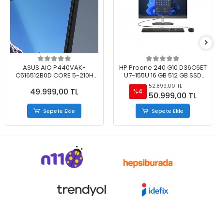
Benzer Ürünler
ASUS AIO P440VAK-
HP Proone 240 G10 D36C6ET
C516512B0D CORE 5-210H
U7-155U 16 GB 512 GB SSD
16GB 512GB SSD 23.8 FDOS
23.8'' FHD Siyah Freedos All
52.899,00 TL
49.999,00 TL
SİYAH
In One Pc
%4
50.999,00 TL
Sepete Ekle
Sepete Ekle