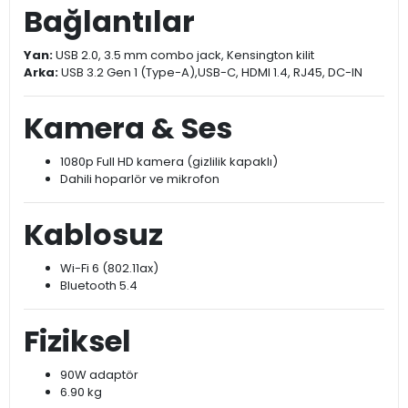
Ekran:
23.8" FHD (1920x1080),16:9, anti-glare, LED arka aydınlatma,
250 nit, %100 sRGB, %93 ekran-gövde oranı
Bellek:
16 GB DDR5 SO-DIMM
Depolama:
512 GB M.2 NVMe PCIe 4.0 SSD
Bağlantılar
Yan:
USB 2.0, 3.5 mm combo jack, Kensington kilit
Arka:
USB 3.2 Gen 1 (Type-A),USB-C, HDMI 1.4, RJ45, DC-IN
Kamera & Ses
1080p Full HD kamera (gizlilik kapaklı)
Dahili hoparlör ve mikrofon
Kablosuz