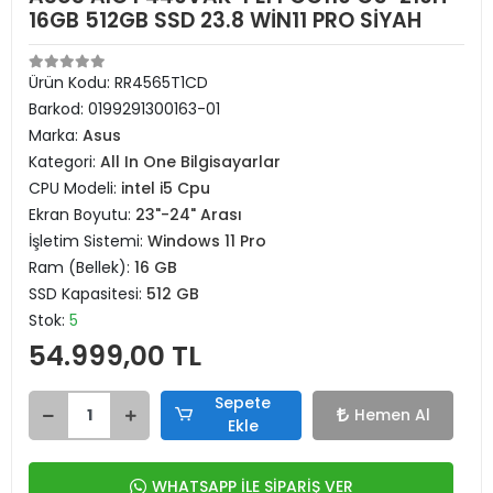
ASUS AIO P440VAK-PEFPCC110 C5-210H
16GB 512GB SSD 23.8 WİN11 PRO SİYAH
Ürün Kodu:
RR4565T1CD
Barkod:
0199291300163-01
Marka:
Asus
Kategori:
All In One Bilgisayarlar
CPU Modeli:
intel i5 Cpu
Ekran Boyutu:
23"-24" Arası
İşletim Sistemi:
Windows 11 Pro
Ram (Bellek):
16 GB
SSD Kapasitesi:
512 GB