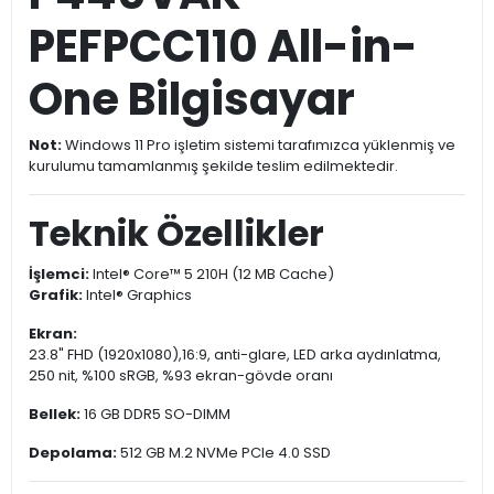
Ürün Açıklaması
Garanti ve Teslimat
Taksit Seçenekleri
Yorumlar
ASUS AIO
P440VAK-
PEFPCC110 All-in-
One Bilgisayar
Not:
Windows 11 Pro işletim sistemi tarafımızca yüklenmiş ve
kurulumu tamamlanmış şekilde teslim edilmektedir.
Teknik Özellikler
İşlemci:
Intel® Core™ 5 210H (12 MB Cache)
Grafik:
Intel® Graphics