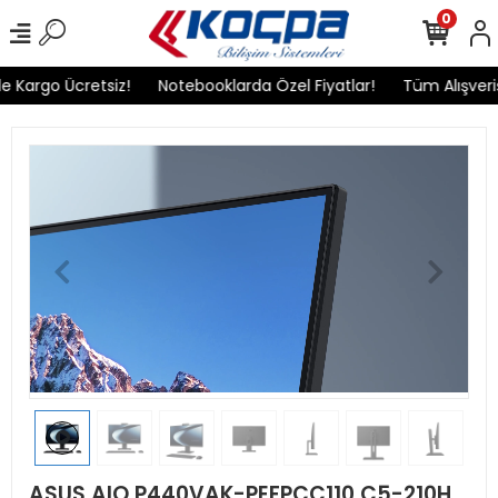
0
go Ücretsiz!
Notebooklarda Özel Fiyatlar!
Tüm Alışverişlerin