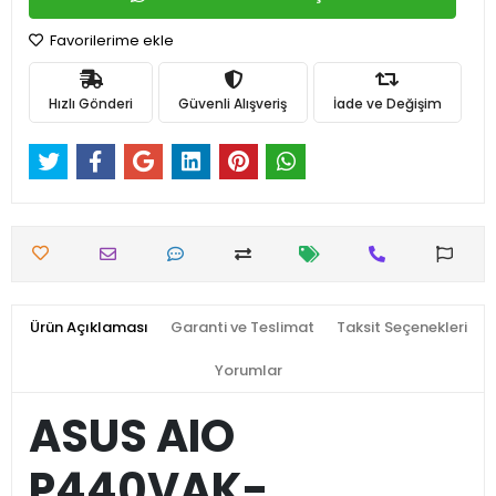
Stok:
5
54.999,00 TL
Sepete
Hemen Al
Ekle
WHATSAPP İLE SİPARİŞ VER
Favorilerime ekle
Hızlı Gönderi
Güvenli Alışveriş
İade ve Değişim