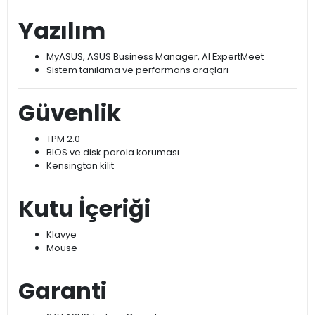
Wi-Fi 6 (802.11ax)
Bluetooth 5.4
Fiziksel
90W adaptör
6.90 kg
Yazılım
MyASUS, ASUS Business Manager, AI ExpertMeet
Sistem tanılama ve performans araçları
Güvenlik
TPM 2.0
BIOS ve disk parola koruması
Kensington kilit