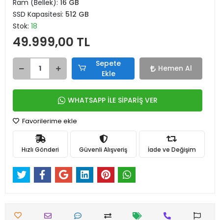
Ram (Bellek):
16 GB
SSD Kapasitesi:
512 GB
Stok:
18
49.999,00 TL
Sepete
Hemen Al
Ekle
WHATSAPP İLE SİPARİŞ VER
Favorilerime ekle
Hızlı Gönderi
Güvenli Alışveriş
İade ve Değişim