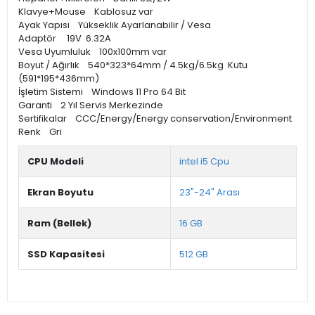
Klavye+Mouse Kablosuz var
Ayak Yapısı Yükseklik Ayarlanabilir / Vesa
Adaptör 19V 6.32A
Vesa Uyumluluk 100x100mm var
Boyut / Ağırlık 540*323*64mm / 4.5kg/6.5kg Kutu
(591*195*436mm)
İşletim Sistemi Windows 11 Pro 64 Bit
Garanti 2 Yıl Servis Merkezinde
Sertifikalar CCC/Energy/Energy conservation/Environment
Renk Gri
CPU Modeli
intel i5 Cpu
Ekran Boyutu
23"-24" Arası
Ram (Bellek)
16 GB
SSD Kapasitesi
512 GB