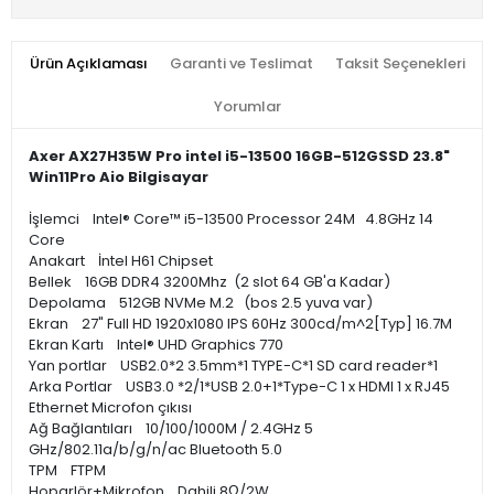
Ürün Açıklaması
Garanti ve Teslimat
Taksit Seçenekleri
Yorumlar
Axer AX27H35W Pro intel i5-13500 16GB-512GSSD 23.8"
Win11Pro Aio Bilgisayar
İşlemci Intel® Core™ i5-13500 Processor 24M 4.8GHz 14
Core
Anakart İntel H61 Chipset
Bellek 16GB DDR4 3200Mhz (2 slot 64 GB'a Kadar)
Depolama 512GB NVMe M.2 (bos 2.5 yuva var)
Ekran 27" Full HD 1920x1080 IPS 60Hz 300cd/m^2[Typ] 16.7M
Ekran Kartı Intel® UHD Graphics 770
Yan portlar USB2.0*2 3.5mm*1 TYPE-C*1 SD card reader*1
Arka Portlar USB3.0 *2/1*USB 2.0+1*Type-C 1 x HDMI 1 x RJ45
Ethernet Microfon çıkısı
Ağ Bağlantıları 10/100/1000M / 2.4GHz 5
GHz/802.11a/b/g/n/ac Bluetooth 5.0
TPM FTPM
Hoparlör+Mikrofon Dahili 8Ω/2W