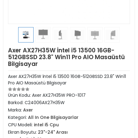
Axer AX27H35W İntel i5 13500 16GB-
512GBSSD 23.8" Win11 Pro AIO Masaüstü
Bilgisayar
Axer AX27H35W İntel i5 13500 16GB-512GBSSD 23.8" Win11
Pro AIO Masaüstü Bilgisayar
Ürün Kodu:
Axer AX27H35W PRO-1017
Barkod:
C24006AX27H35W
Marka:
Axer
Kategori:
All In One Bilgisayarlar
CPU Modeli:
intel i5 Cpu
Ekran Boyutu:
23"-24" Arası