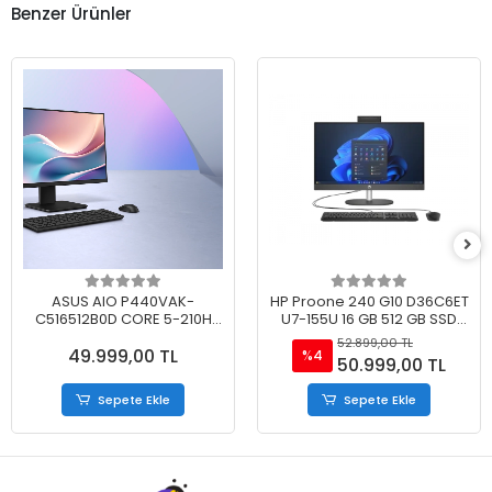
Benzer Ürünler
ASUS AIO P440VAK-
HP Proone 240 G10 D36C6ET
C516512B0D CORE 5-210H
U7-155U 16 GB 512 GB SSD
16GB 512GB SSD 23.8 FDOS
23.8'' FHD Siyah Freedos All
52.899,00 TL
49.999,00 TL
SİYAH
In One Pc
%4
50.999,00 TL
Sepete Ekle
Sepete Ekle