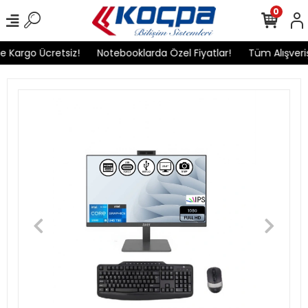
0
rgo Ücretsiz!
Notebooklarda Özel Fiyatlar!
Tüm Alışverişlerin