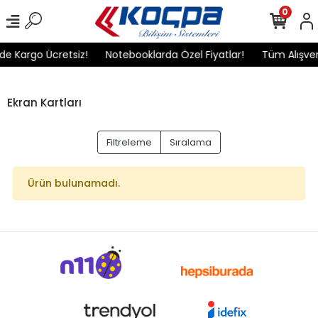
0
de Kargo Ücretsiz!
Notebooklarda Özel Fiyatlar!
Tüm Alışveri
Ekran Kartları
Filtreleme
Sıralama
Ürün bulunamadı.