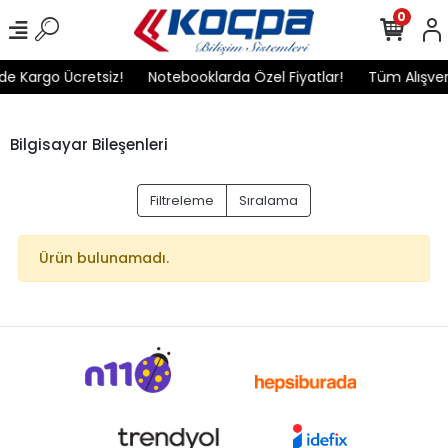
0
de Kargo Ücretsiz!
Notebooklarda Özel Fiyatlar!
Tüm Alışveri
Bilgisayar Bileşenleri
Filtreleme
Sıralama
Ürün bulunamadı.