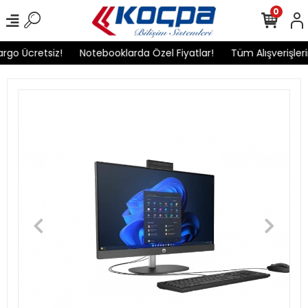
0
etsiz!
Notebooklarda Özel Fiyatlar!
Tüm Alışverişlerinizde Ka