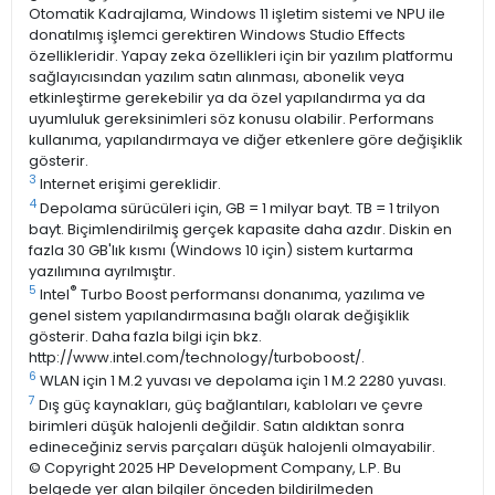
Otomatik Kadrajlama, Windows 11 işletim sistemi ve NPU ile
donatılmış işlemci gerektiren Windows Studio Effects
özellikleridir. Yapay zeka özellikleri için bir yazılım platformu
sağlayıcısından yazılım satın alınması, abonelik veya
etkinleştirme gerekebilir ya da özel yapılandırma ya da
uyumluluk gereksinimleri söz konusu olabilir. Performans
kullanıma, yapılandırmaya ve diğer etkenlere göre değişiklik
gösterir.
3
Internet erişimi gereklidir.
4
Depolama sürücüleri için, GB = 1 milyar bayt. TB = 1 trilyon
bayt. Biçimlendirilmiş gerçek kapasite daha azdır. Diskin en
fazla 30 GB'lık kısmı (Windows 10 için) sistem kurtarma
yazılımına ayrılmıştır.
5
®
Intel
Turbo Boost performansı donanıma, yazılıma ve
genel sistem yapılandırmasına bağlı olarak değişiklik
gösterir. Daha fazla bilgi için bkz.
http://www.intel.com/technology/turboboost/.
6
WLAN için 1 M.2 yuvası ve depolama için 1 M.2 2280 yuvası.
7
Dış güç kaynakları, güç bağlantıları, kabloları ve çevre
birimleri düşük halojenli değildir. Satın aldıktan sonra
edineceğiniz servis parçaları düşük halojenli olmayabilir.
© Copyright 2025 HP Development Company, L.P. Bu
belgede yer alan bilgiler önceden bildirilmeden