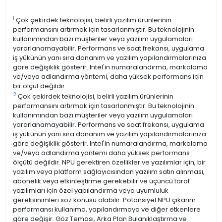
1
Çok çekirdek teknolojisi, belirli yazılım ürünlerinin
performansını artırmak için tasarlanmıştır. Bu teknolojinin
kullanımından bazı müşteriler veya yazılım uygulamaları
yararlanamayabilir. Performans ve saat frekansı, uygulama
iş yükünün yanı sıra donanım ve yazılım yapılandırmalarınıza
göre değişiklik gösterir. Intel'in numaralandırma, markalama
ve/veya adlandırma yöntemi, daha yüksek performans için
bir ölçüt değildir.
2
Çok çekirdek teknolojisi, belirli yazılım ürünlerinin
performansını artırmak için tasarlanmıştır. Bu teknolojinin
kullanımından bazı müşteriler veya yazılım uygulamaları
yararlanamayabilir. Performans ve saat frekansı, uygulama
iş yükünün yanı sıra donanım ve yazılım yapılandırmalarınıza
göre değişiklik gösterir. Intel'in numaralandırma, markalama
ve/veya adlandırma yöntemi daha yüksek performans
ölçütü değildir. NPU gerektiren özellikler ve yazılımlar için, bir
yazılım veya platform sağlayıcısından yazılım satın alınması,
abonelik veya etkinleştirme gerekebilir ve üçüncü taraf
yazılımları için özel yapılandırma veya uyumluluk
gereksinimleri söz konusu olabilir. Potansiyel NPU çıkarım
performansı kullanıma, yapılandırmaya ve diğer etkenlere
göre değişir. Göz Teması, Arka Plan Bulanıklaştırma ve