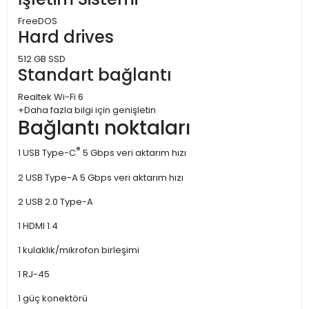
FreeDOS
Hard drives
512 GB SSD
Standart bağlantı
Realtek Wi-Fi 6
+Daha fazla bilgi için genişletin
Bağlantı noktaları
®
1 USB Type-C
5 Gbps veri aktarım hızı
2 USB Type-A 5 Gbps veri aktarım hızı
2 USB 2.0 Type-A
1 HDMI 1.4
1 kulaklık/mikrofon birleşimi
1 RJ-45
1 güç konektörü