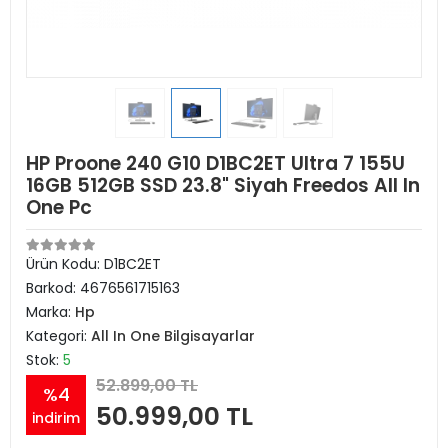
HP Proone 240 G10 D1BC2ET Ultra 7 155U
16GB 512GB SSD 23.8" Siyah Freedos All In
One Pc
Ürün Kodu:
D1BC2ET
Barkod:
4676561715163
Marka:
Hp
Kategori:
All In One Bilgisayarlar
Stok:
5
52.899,00 TL
%4
50.999,00 TL
indirim