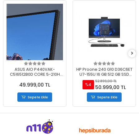
ASUS AIO P440VAK-
HP Proone 240 G10 D36C6ET
C516512B0D CORE 5-210H
U7-155U 16 GB 512 GB SSD
16GB 512GB SSD 23.8 FDOS
23.8'' FHD Siyah Freedos All
52.899,00 TL
49.999,00 TL
SİYAH
In One Pc
%4
50.999,00 TL
Sepete Ekle
Sepete Ekle