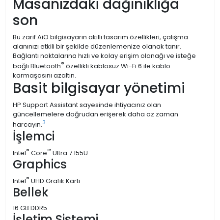
Masanızdaki dağınıklığa
son
Bu zarif AiO bilgisayarın akıllı tasarım özellikleri, çalışma
alanınızı etkili bir şekilde düzenlemenize olanak tanır.
Bağlantı noktalarına hızlı ve kolay erişim olanağı ve isteğe
®
bağlı Bluetooth
özellikli kablosuz Wi-Fi 6 ile kablo
karmaşasını azaltın.
Basit bilgisayar yönetimi
HP Support Assistant sayesinde ihtiyacınız olan
güncellemelere doğrudan erişerek daha az zaman
3
harcayın.
İşlemci
®
™
Intel
Core
Ultra 7 155U
Graphics
®
Intel
UHD Grafik Kartı
Bellek
16 GB DDR5
İşletim Sistemi