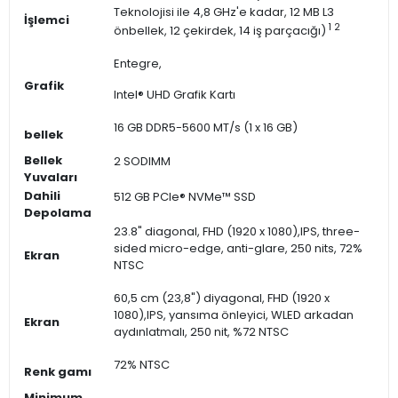
Teknolojisi ile 4,8 GHz'e kadar, 12 MB L3
İşlemci
1
2
önbellek, 12 çekirdek, 14 iş parçacığı)
Entegre,
Grafik
Intel® UHD Grafik Kartı
16 GB DDR5-5600 MT/s (1 x 16 GB)
bellek
Bellek
2 SODIMM
Yuvaları
Dahili
512 GB PCIe® NVMe™ SSD
Depolama
23.8" diagonal, FHD (1920 x 1080),IPS, three-
sided micro-edge, anti-glare, 250 nits, 72%
Ekran
NTSC
60,5 cm (23,8") diyagonal, FHD (1920 x
1080),IPS, yansıma önleyici, WLED arkadan
Ekran
aydınlatmalı, 250 nit, %72 NTSC
72% NTSC
Renk gamı
Minimum