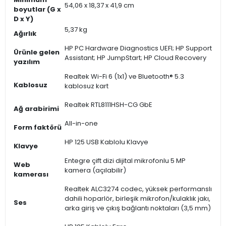
54,06 x 18,37 x 41,9 cm
boyutlar (G x
D x Y)
5,37 kg
Ağırlık
HP PC Hardware Diagnostics UEFI; HP Support
Ürünle gelen
Assistant; HP JumpStart; HP Cloud Recovery
yazılım
Realtek Wi-Fi 6 (1x1) ve Bluetooth® 5.3
Kablosuz
kablosuz kart
Realtek RTL8111HSH-CG GbE
Ağ arabirimi
All-in-one
Form faktörü
HP 125 USB Kablolu Klavye
Klavye
Entegre çift dizi dijital mikrofonlu 5 MP
Web
kamera (açılabilir)
kamerası
Realtek ALC3274 codec, yüksek performanslı
dahili hoparlör, birleşik mikrofon/kulaklık jakı,
Ses
arka giriş ve çıkış bağlantı noktaları (3,5 mm)