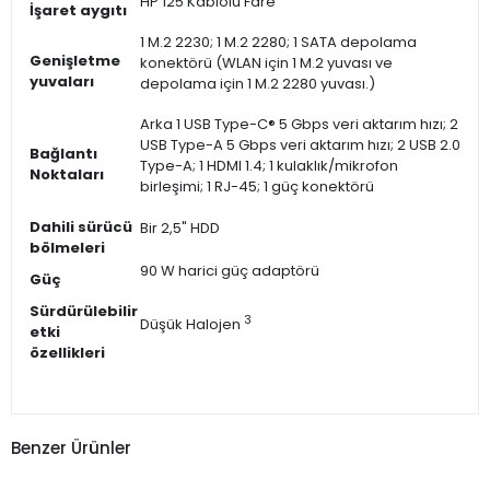
HP 125 Kablolu Fare
İşaret aygıtı
1 M.2 2230; 1 M.2 2280; 1 SATA depolama
Genişletme
konektörü (WLAN için 1 M.2 yuvası ve
yuvaları
depolama için 1 M.2 2280 yuvası.)
Arka 1 USB Type-C® 5 Gbps veri aktarım hızı; 2
USB Type-A 5 Gbps veri aktarım hızı; 2 USB 2.0
Bağlantı
Type-A; 1 HDMI 1.4; 1 kulaklık/mikrofon
Noktaları
birleşimi; 1 RJ-45; 1 güç konektörü
Dahili sürücü
Bir 2,5" HDD
bölmeleri
90 W harici güç adaptörü
Güç
Sürdürülebilir
3
Düşük Halojen
etki
özellikleri
Benzer Ürünler