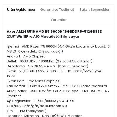
Ürün Açıklaması
Garanti ve Teslimat
Taksit Seçenekleri
Yorumlar
Axer AM24R516 AMD R5 6600H 16GBDDR5-512GBSSD
23.8" Win11Pro AIO Masaüstü Bilgisayar
İşlemci AMD Ryzen™5 6600H (4,4 GHz'e kadar max boost, 16
MB L3 , 6 çekirdek, 12 iş parçacığı)
Anakart AMD Chipset
Bellek 16GB DDR5 4800Mhz (2 slot 64 GB'a Kadar)
Depolama 512GB NVMe M.2 (boş 2.5 yuva var)
Ekran 23,8" Full HD1920X1080 IPS 60Hz 300cd/m^2[Type]
16.7M
Ekran Kartı Radeon® Graphics
Yan portlar USB2.0 x2 3.5mm x1 TYPE-C x1 SD card reader x1
Arka Portlar USB3.0 x2 /1x USB 2.0+1 x Type-C 1x HDMI 1 x RJ45
Ethernet
Ağ Bağlantıları 10/100/1000M / 2.4GHz 5
GHz/802.11a/b/g/n/ac Bluetooth 5.0
TPM FTPM (opsiyonel )
Hoparlör+Mikrofon Dahili 8Ω/2W + Microfon