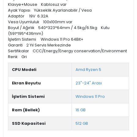
Klavye+Mouse Kablosuz var
Ayak Yapısı Yükseklik Ayarlanabilir / Vesa
Adaptör 19V 6.32A
Vesa Uyumluluk 100x100mm var
Boyut / Ağırlık 540*323*64mm / 4.5kg/6.5kg Kutu
(591*195*436mm)
İşletim Sistemi Windows 11 Pro 64Bit+
Garanti 2 Yıl Servis Merkezinde
Sertifikalar CCC/Energy/Energy conservation/Environment
Renk Gri
CPU Modeli
Amd Ryzen 5
Ekran Boyutu
23"-24" Arası
İşletim Sistemi
Windows 11 Pro
Ram (Bellek)
16 GB
SSD Kapasitesi
512 GB