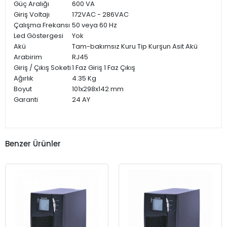
Güç Aralığı
600 VA
Giriş Voltajı
172VAC - 286VAC
Çalışma Frekansı
50 veya 60 Hz
Led Göstergesi
Yok
Akü
Tam-bakımsız Kuru Tip Kurşun Asit Akü
Arabirim
RJ45
Giriş / Çıkış Soketi
1 Faz Giriş 1 Faz Çıkış
Ağırlık
4.35 Kg
Boyut
101x298x142 mm
Garanti
24 AY
Benzer Ürünler