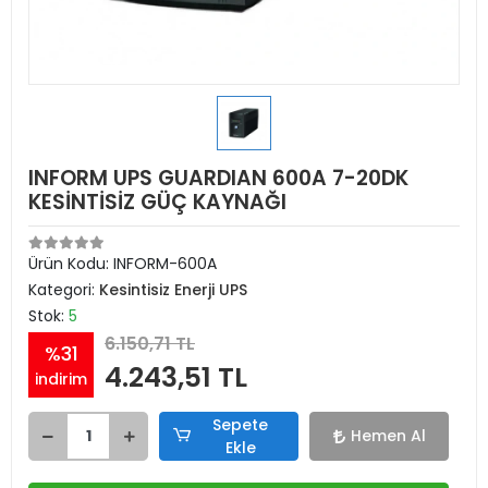
INFORM UPS GUARDIAN 600A 7-20DK
KESİNTİSİZ GÜÇ KAYNAĞI
Ürün Kodu:
INFORM-600A
Kategori:
Kesintisiz Enerji UPS
Stok:
5
6.150,71 TL
%31
4.243,51 TL
indirim
Sepete
Hemen Al
Ekle