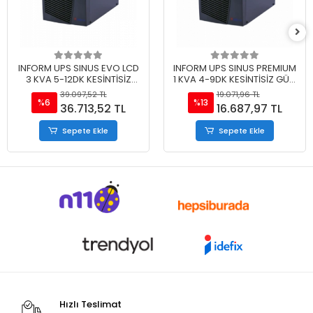
INFORM UPS SINUS EVO LCD
INFORM UPS SINUS PREMIUM
3 KVA 5-12DK KESİNTİSİZ
1 KVA 4-9DK KESİNTİSİZ GÜÇ
GÜÇ KAYNAĞI 9Ah
KAYNAĞI
39.097,52 TL
19.071,96 TL
%6
%13
36.713,52 TL
16.687,97 TL
Sepete Ekle
Sepete Ekle
Hızlı Teslimat