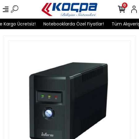
0
 Kargo Ücretsiz!
Notebooklarda Özel Fiyatlar!
Tüm Alışverişl