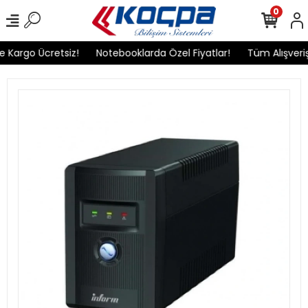
0
 Kargo Ücretsiz!
Notebooklarda Özel Fiyatlar!
Tüm Alışverişl