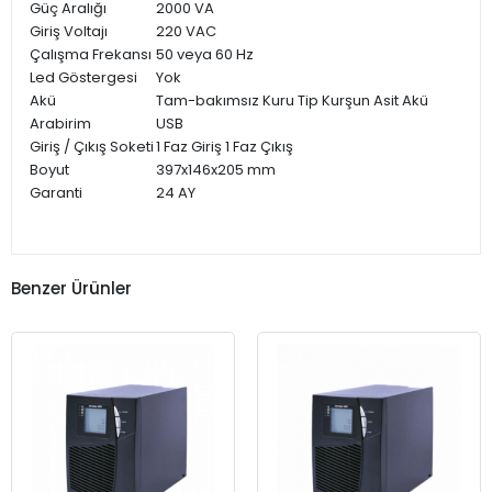
Güç Aralığı
2000 VA
Giriş Voltajı
220 VAC
Çalışma Frekansı
50 veya 60 Hz
Led Göstergesi
Yok
Akü
Tam-bakımsız Kuru Tip Kurşun Asit Akü
Arabirim
USB
Giriş / Çıkış Soketi
1 Faz Giriş 1 Faz Çıkış
Boyut
397x146x205 mm
Garanti
24 AY
Benzer Ürünler