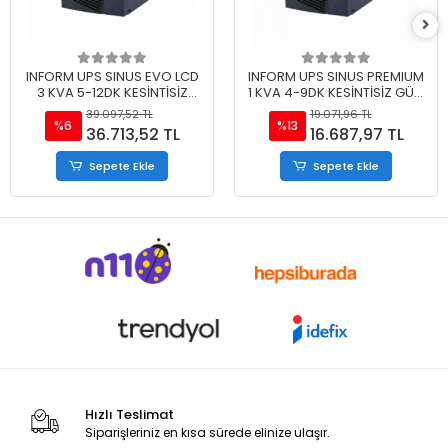
INFORM UPS SINUS EVO LCD
INFORM UPS SINUS PREMIUM
3 KVA 5-12DK KESİNTİSİZ
1 KVA 4-9DK KESİNTİSİZ GÜÇ
GÜÇ KAYNAĞI 9Ah
KAYNAĞI
39.097,52 TL
19.071,96 TL
%6
%13
36.713,52 TL
16.687,97 TL
Sepete Ekle
Sepete Ekle
Hızlı Teslimat
Siparişleriniz en kısa sürede elinize ulaşır.