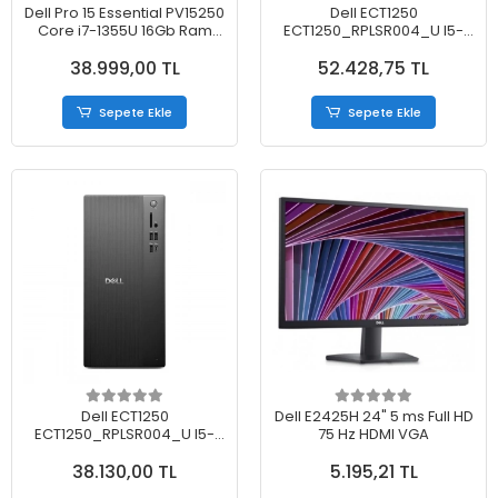
Dell Pro 15 Essential PV15250
Dell ECT1250
Core i7-1355U 16Gb Ram
ECT1250_RPLSR004_U I5-
512Gb Ssd 15.6" FullHD
14400 24GB 512GB SSD O/b
38.999,00 TL
52.428,75 TL
Ubuntu Dizüstü Bilgisayar
UHD730 Ubuntu Masaüstü
Pc
Sepete Ekle
Sepete Ekle
Dell ECT1250
Dell E2425H 24" 5 ms Full HD
ECT1250_RPLSR004_U I5-
75 Hz HDMI VGA
14400 8gb 512GB SSD O/b
38.130,00 TL
5.195,21 TL
UHD730 Ubuntu Masaüstü
Pc