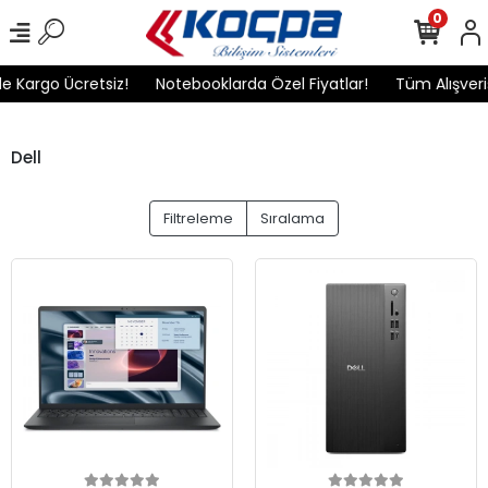
0
e Kargo Ücretsiz!
Notebooklarda Özel Fiyatlar!
Tüm Alışveriş
Dell
Filtreleme
Sıralama