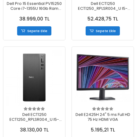
Dell Pro 15 Essential PV15250
Dell ECT1250
Core i7-1355U 16Gb Ram
ECT1250_RPLSR004_U I5-
512Gb Ssd 15.6" FullHD
14400 24GB 512GB SSD O/b
38.999,00 TL
52.428,75 TL
Ubuntu Dizüstü Bilgisayar
UHD730 Ubuntu Masaüstü
Pc
Sepete Ekle
Sepete Ekle
Dell ECT1250
Dell E2425H 24" 5 ms Full HD
ECT1250_RPLSR004_U I5-
75 Hz HDMI VGA
14400 8gb 512GB SSD O/b
38.130,00 TL
5.195,21 TL
UHD730 Ubuntu Masaüstü
Pc