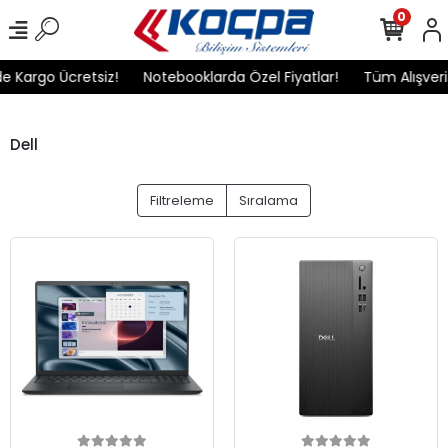
0
e Kargo Ücretsiz!
Notebooklarda Özel Fiyatlar!
Tüm Alışveriş
Dell
Filtreleme
Sıralama