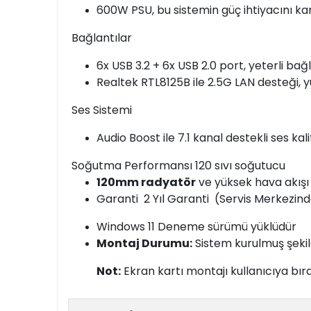
600W PSU, bu sistemin güç ihtiyacını ka
Bağlantılar
6x USB 3.2 + 6x USB 2.0 port, yeterli bağl
Realtek RTL8125B ile 2.5G LAN desteği, yü
Ses Sistemi
Audio Boost ile 7.1 kanal destekli ses kali
Soğutma Performansı 120 sıvı soğutucu
120mm radyatör
ve yüksek hava akış
Garanti 2 Yıl Garanti (Servis Merkezin
Windows 11 Deneme sürümü yüklüdür
Montaj Durumu:
Sistem kurulmuş şekild
Not:
Ekran kartı montajı kullanıcıya bır