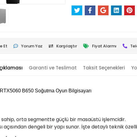
e Et
Yorum Yaz
Karşılaştır
Fiyat Alarmı
Tel
çıklaması
Garanti ve Teslimat
Taksit Seçenekleri
Yo
RTX5060 B650 Soğutma Oyun Bilgisayarı
sahip, orta segmentte güçlü bir masaüstü işlemcidir.
sından dengeli bir yapı sunar. İşte detaylı teknik özellik