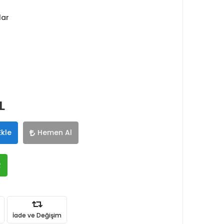
lar
L
Ekle
Hemen Al
R
İade ve Değişim