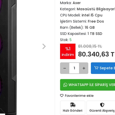
Marka:
Axer
Kategori:
Masaüstü Bilgisayar
CPU Modeli:
intel i5 Cpu
İşletim Sistemi:
Free Dos
Ram (Bellek):
16 GB
SSD Kapasitesi:
1 TB SSD
Stok:
5
81.008,15 TL
%1
80.340,63 T
indirim
Sepete 
WHATSAPP İLE SİPARİŞ VE
Favorilerime ekle
Hızlı Gönderi
Güvenli Alışveriş