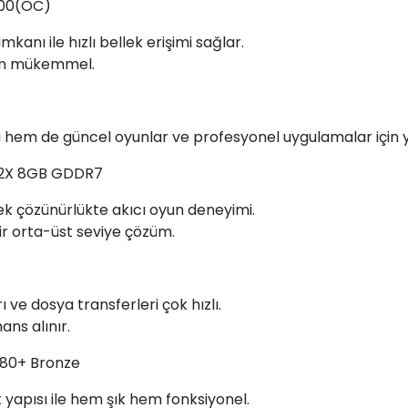
600(OC)
nı ile hızlı bellek erişimi sağlar.
için mükemmel.
 hem de güncel oyunlar ve profesyonel uygulamalar için ye
 2X 8GB GDDR7
k çözünürlükte akıcı oyun deneyimi.
ir orta-üst seviye çözüm.
 ve dosya transferleri çok hızlı.
ns alınır.
80+ Bronze
k yapısı ile hem şık hem fonksiyonel.