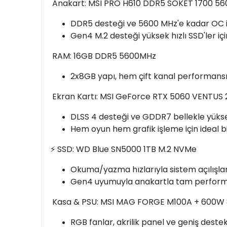
Anakart: MSI PRO H610 DDR5 SOKET 1700 5
DDR5 desteği ve 5600 MHz'e kadar OC imka
Gen4 M.2 desteği yüksek hızlı SSD'ler 
RAM: 16GB DDR5 5600MHz
2x8GB yapı, hem çift kanal performansı
Ekran Kartı: MSI GeForce RTX 5060 VENTUS
DLSS 4 desteği ve GDDR7 bellekle yükse
Hem oyun hem grafik işleme için ideal b
⚡ SSD: WD Blue SN5000 1TB M.2 NVMe
Okuma/yazma hızlarıyla sistem açılışları
Gen4 uyumuyla anakartla tam performa
Kasa & PSU: MSI MAG FORGE M100A + 600W 
RGB fanlar, akrilik panel ve geniş deste