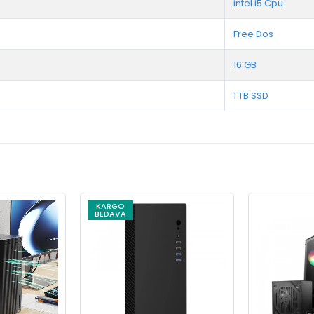
intel i5 Cpu
Free Dos
16 GB
1 TB SSD
KARGO
BEDAVA