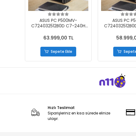
ASUS PC P500MV-
ASUS PC P
C724032512B0D C7-240H
C724032512B0
32GB 512GB SSD WİN11PRO
32GB 512GB 
63.999,00 TL
58.999,
Sepete Ekle
Sepete
Hızlı Teslimat
Siparişleriniz en kısa sürede elinize
ulaşır.