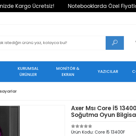
Notebooklarda Özel Fiyatlar!
Tüm Alışverişler
KURUMSAL
MONİTÖR &
YAZICILAR
C
ÜRÜNLER
EKRAN
sayarlar
Axer Msı Core İ5 134
Soğutma Oyun Bilgisa
Ürün Kodu:
Core İ5 13400F