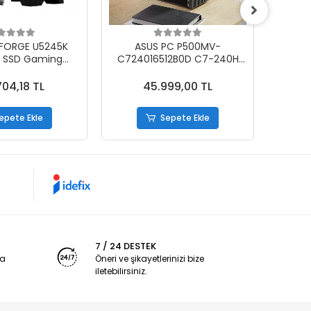
FORGE U5245K
ASUS PC P500MV-
B SSD Gaming
C724016512B0D C7-240H
ECT1
ü Bilgisayar
16GB 512GB SSD FDOS
14400
UHD73
704,18 TL
45.999,00 TL
epete Ekle
Sepete Ekle
7 / 24 DESTEK
ya
Öneri ve şikayetlerinizi bize
iletebilirsiniz.