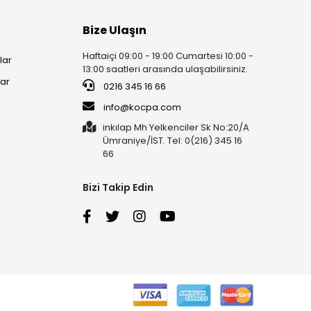
Bize Ulaşın
Haftaiçi 09:00 - 19:00 Cumartesi 10:00 -
lar
13:00 saatleri arasında ulaşabilirsiniz.
lar
0216 345 16 66
i
info@kocpa.com
inkılap Mh Yelkenciler Sk No:20/A
Ümraniye/İST. Tel: 0(216) 345 16
66
Bizi Takip Edin