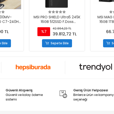
500MV-
MSI PRO SHIELD Ultra5 245K
MSI MAG 
D C7-240H
16GB 512SSD F.Doss
16GB 1T
SSD FDOS
Masaüstü Bilgisayar (OEM
Masaüst
42.864,23 TL
Paket)
00 TL
66.
%7
39.812,72 TL
 Ekle
Sepete Ekle
S
Güvenli Alışveriş
Geniş Ürün Yelpazesi
Güvenli ve kolay ödeme
Binlerce ürün ve kampan
sistemi
seçeneği