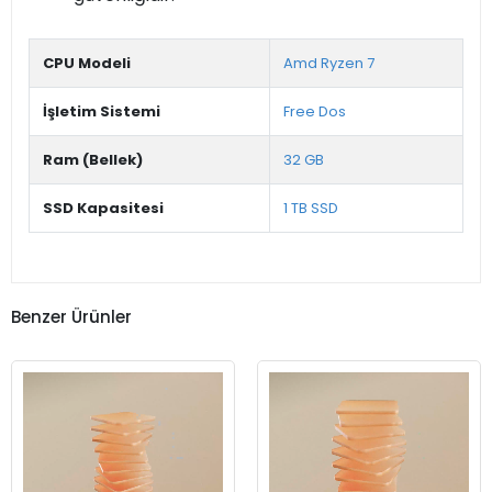
CPU Modeli
Amd Ryzen 7
İşletim Sistemi
Free Dos
Ram (Bellek)
32 GB
SSD Kapasitesi
1 TB SSD
Benzer Ürünler