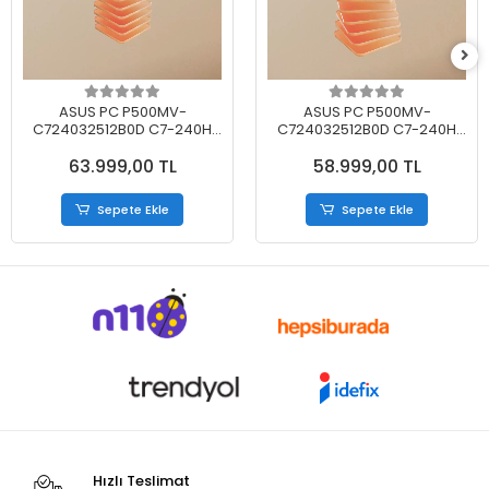
ASUS PC P500MV-
ASUS PC P500MV-
C724032512B0D C7-240H
C724032512B0D C7-240H
32GB 512GB SSD WİN11PRO
32GB 512GB SSD FDOS
63.999,00 TL
58.999,00 TL
Sepete Ekle
Sepete Ekle
Hızlı Teslimat