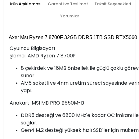
Ürün Açıklaması
Garanti ve Teslimat
Taksit Seçenekleri
Yorumlar
Axer Msı Ryzen 7 8700F 32GB DDR5 1TB SSD RTX5060 
Oyuıncu Bilgisayarı
İşlemci: AMD Ryzen 7 8700F
8 çekirdek ve 16MB önbellek ile güçlü çoklu göre
sunar.
AM5 soketli ve 4nm üretim süreci sayesinde veri
yapı.
Anakart: MSI MB PRO B650M-B
DDR5 desteği ve 6800 MHz'e kadar OC imkanı ile hı
sağlar.
Gen4 M.2 desteği yüksek hızlı SSD'ler için müke