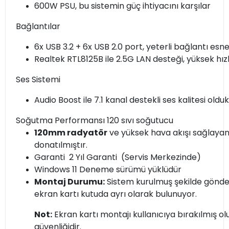
600W PSU, bu sistemin güç ihtiyacını karşılar
Bağlantılar
6x USB 3.2 + 6x USB 2.0 port, yeterli bağlantı esne
Realtek RTL8125B ile 2.5G LAN desteği, yüksek hızl
Ses Sistemi
Audio Boost ile 7.1 kanal destekli ses kalitesi olduk
Soğutma Performansı 120 sıvı soğutucu
120mm radyatör
ve yüksek hava akışı sağlaya
donatılmıştır.
Garanti 2 Yıl Garanti (Servis Merkezinde)
Windows 11 Deneme sürümü yüklüdür
Montaj Durumu:
Sistem kurulmuş şekilde gönderi
ekran kartı kutuda ayrı olarak bulunuyor.
Not:
Ekran kartı montajı kullanıcıya bırakılmış o
güvenliğidir.