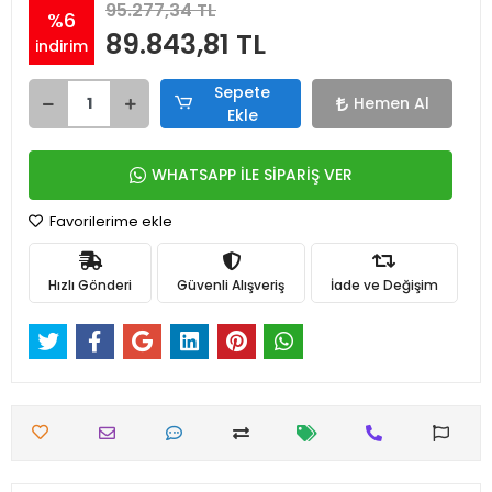
95.277,34 TL
%6
89.843,81 TL
indirim
Sepete
Hemen Al
Ekle
WHATSAPP İLE SİPARİŞ VER
Favorilerime ekle
Hızlı Gönderi
Güvenli Alışveriş
İade ve Değişim