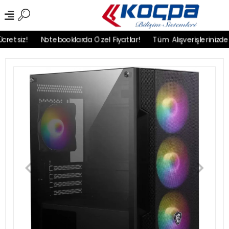
tsiz!
Notebooklarda Özel Fiyatlar!
Tüm Alışverişlerinizde Ka