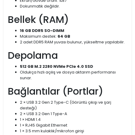
Ekran/Gövde oranı: %87
Dokunmatik değildir.
Bellek (RAM)
16 GB DDR5 SO-DIMM
Maksimum destek:
64 GB
2 adet DDR5 RAM yuvası bulunur, yükseltme yapılabilir.
Depolama
512 GB M.2 2280 NVMe PCIe 4.0 SSD
Oldukça hızlı açılış ve dosya aktarım performansı
sunar.
Bağlantılar (Portlar)
2 × USB 3.2 Gen 2 Type-C (Görüntü çıkışı ve şarj
desteği)
2 × USB 3.2 Gen 1 Type-A
1 × HDMI 1.4
1 × RJ45 Gigabit Ethernet
1 × 3.5 mm kulaklık/mikrofon girişi