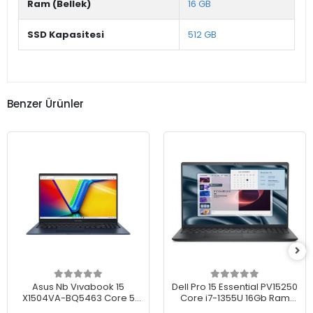
Ram (Bellek)
16 GB
SSD Kapasitesi
512 GB
Benzer Ürünler
Asus Nb Vıvabook 15
Dell Pro 15 Essential PV15250
X1504VA-BQ5463 Core 5
Core i7-1355U 16Gb Ram
120U 8gb 512SSD 15.6 Dos
512Gb Ssd 15.6" FullHD