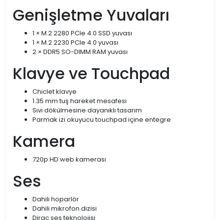
Genişletme Yuvaları
1 × M.2 2280 PCIe 4.0 SSD yuvası
1 × M.2 2230 PCIe 4.0 yuvası
2 × DDR5 SO-DIMM RAM yuvası
Klavye ve Touchpad
Chiclet klavye
1.35 mm tuş hareket mesafesi
Sıvı dökülmesine dayanıklı tasarım
Parmak izi okuyucu touchpad içine entegre
Kamera
720p HD web kamerası
Ses
Dahili hoparlör
Dahili mikrofon dizisi
Dirac ses teknolojisi