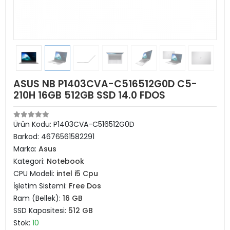
ASUS NB P1403CVA-C516512G0D C5-
210H 16GB 512GB SSD 14.0 FDOS
Ürün Kodu:
P1403CVA-C516512G0D
Barkod:
4676561582291
Marka:
Asus
Kategori:
Notebook
CPU Modeli:
intel i5 Cpu
İşletim Sistemi:
Free Dos
Ram (Bellek):
16 GB
SSD Kapasitesi:
512 GB
Stok:
10