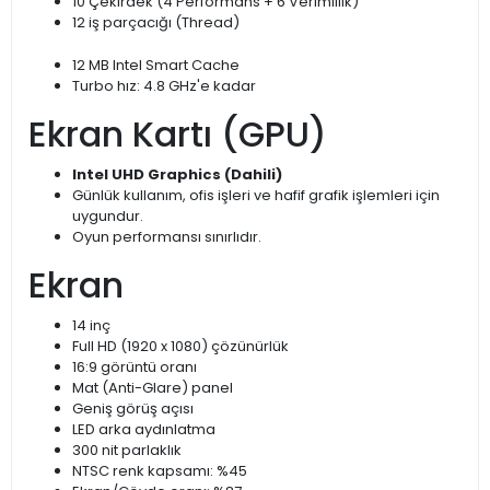
10 Çekirdek (4 Performans + 6 Verimlilik)
12 iş parçacığı (Thread)
12 MB Intel Smart Cache
Turbo hız: 4.8 GHz'e kadar
Ekran Kartı (GPU)
Intel UHD Graphics (Dahili)
Günlük kullanım, ofis işleri ve hafif grafik işlemleri için
uygundur.
Oyun performansı sınırlıdır.
Ekran
14 inç
Full HD (1920 x 1080) çözünürlük
16:9 görüntü oranı
Mat (Anti-Glare) panel
Geniş görüş açısı
LED arka aydınlatma
300 nit parlaklık
NTSC renk kapsamı: %45