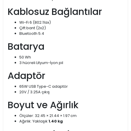
Kablosuz Bağlantılar
Wi-Fi 6 (802.11ax)
Çift bant (2x2)
Bluetooth 5.4
Batarya
50 Wh
3 hücreli Lityum-İyon pil
Adaptör
65W USB Type-C adaptör
20V / 3.25A çıkış
Boyut ve Ağırlık
Ölçüler: 32.45 × 21.44 × 1.97 cm
Ağırlık: Yaklaşık
1.40 kg