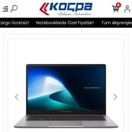
0
rgo Ücretsiz!
Notebooklarda Özel Fiyatlar!
Tüm Alışverişleri