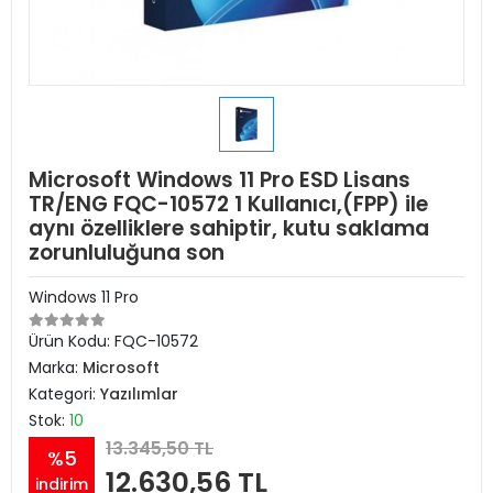
Microsoft Windows 11 Pro ESD Lisans
TR/ENG FQC-10572 1 Kullanıcı,(FPP) ile
aynı özelliklere sahiptir, kutu saklama
zorunluluğuna son
Windows 11 Pro
Ürün Kodu:
FQC-10572
Marka:
Microsoft
Kategori:
Yazılımlar
Stok:
10
13.345,50 TL
%5
12.630,56 TL
indirim