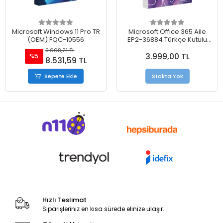
Microsoft Windows 11 Pro TR
Microsoft Office 365 Aile
(OEM) FQC-10556
EP2-36884 Türkçe Kutulu
Ofis Yazılımı (6 Kullanıcı)
9.008,21 TL
3.999,00 TL
%5
8.531,59 TL
Sepete Ekle
Stokta Yok
Hızlı Teslimat
Siparişleriniz en kısa sürede elinize ulaşır.