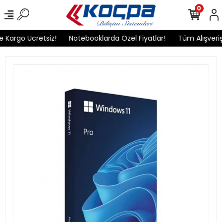
0
 Kargo Ücretsiz!
Notebooklarda Özel Fiyatlar!
Tüm Alışverişl