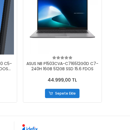
10 C5-
ASUS NB P1503CVA-C716512G0D C7-
FDOS
240H 16GB 512GB SSD 15.6 FDOS
44.999,00 TL
Sepete Ekle