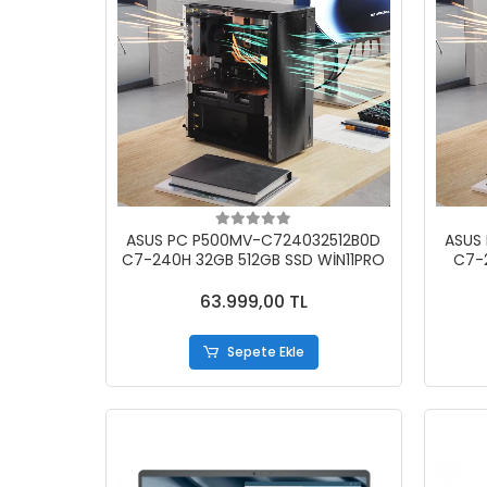
ASUS PC P500MV-C724032512B0D
ASUS
C7-240H 32GB 512GB SSD WİN11PRO
C7-
63.999,00 TL
Sepete Ekle