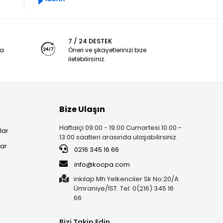
7 / 24 DESTEK
ya
Öneri ve şikayetlerinizi bize
iletebilirsiniz.
Bize Ulaşın
Haftaiçi 09:00 - 19:00 Cumartesi 10:00 -
lar
13:00 saatleri arasında ulaşabilirsiniz.
lar
0216 345 16 66
i
info@kocpa.com
inkılap Mh Yelkenciler Sk No:20/A
Ümraniye/İST. Tel: 0(216) 345 16
66
Bizi Takip Edin