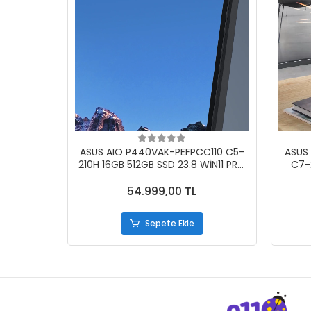
ASUS AIO P440VAK-PEFPCC110 C5-
ASUS
210H 16GB 512GB SSD 23.8 WİN11 PRO
C7-
SİYAH
54.999,00 TL
Sepete Ekle