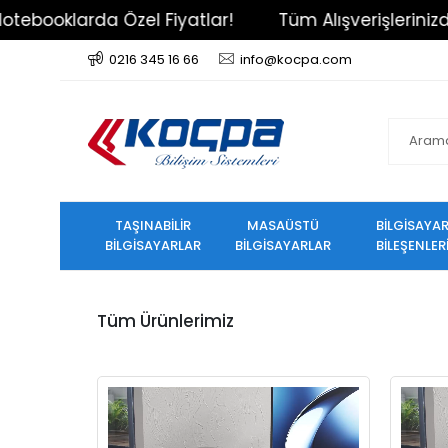
inizde Kargo Ücretsiz!
Notebooklarda Özel Fiyatl
0216 345 16 66
info@kocpa.com
TAŞINABİLİR
MASAÜSTÜ
BİLGİSAYA
BİLGİSAYARLAR
BİLGİSAYARLAR
BİLEŞENLER
Tüm Ürünlerimiz