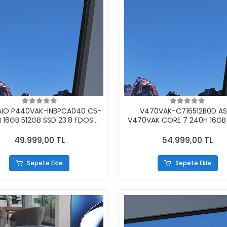
AIO P440VAK-INBPCA040 C5-
V470VAK-C716512B0D A
H 16GB 512GB SSD 23.8 FDOS
V470VAK CORE 7 240H 16GB
SİYAH
27'' FDos Siyah
49.999,00 TL
54.999,00 TL
Sepete Ekle
Sepete Ekle