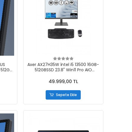
SUS
Axer AX27H35W İntel i5 13500 16GB-
 512GB
512GBSSD 23.8" Win11 Pro AIO
Masaüstü Bilgisayar
49.999,00 TL
Sepete Ekle