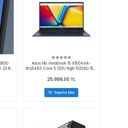
2B0D
Asus Nb Vıvabook 15 X1504VA-
 23.8
BQ5463 Core 5 120U 8gb 512SSD 15.6
Dos
25.999,00 TL
Sepete Ekle