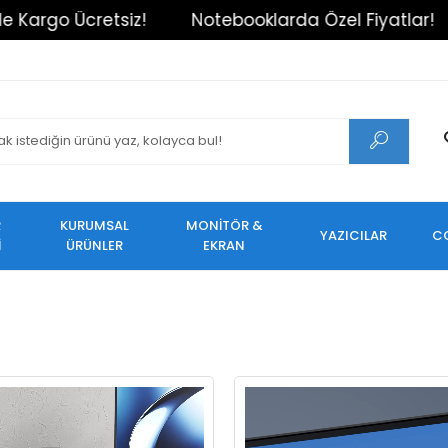
ar!
Tüm Alışverişlerinizde Kargo Ücretsiz!
No
R
KURUMSAL
MONİTÖR &
YAZICILAR
C
İ
ÜRÜNLER
EKRAN