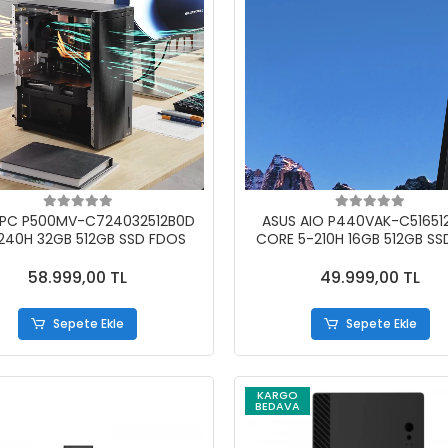
 PC P500MV-C724032512B0D
ASUS AIO P440VAK-C51651
240H 32GB 512GB SSD FDOS
CORE 5-210H 16GB 512GB SSD
FDOS SİYAH
58.999,00 TL
49.999,00 TL
Sepete Ekle
Sepete Ekle
KARGO
BEDAVA