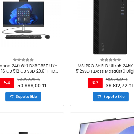
roone 240 G10 D36C6ET U7-
MSI PRO SHIELD Ultra5 245K
 16 GB 512 GB SSD 23.8'' FHD
512SSD F.Doss Masaüstü Bilg
yah Freedos All In One Pc
(OEM Paket)
52.899,00 TL
42.864,23 TL
%4
%7
50.999,00 TL
39.812,72 TL
Sepete Ekle
Sepete Ekle