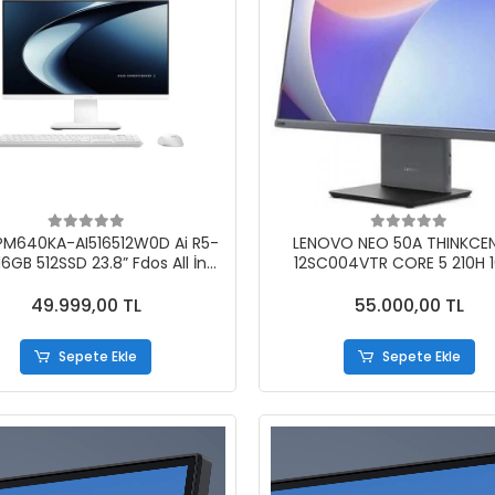
PM640KA-AI516512W0D Ai R5-
LENOVO NEO 50A THINKCE
16GB 512SSD 23.8” Fdos All İn
12SC004VTR CORE 5 210H 
One Bilgisayar
512SSD 23.8 DOS AIO
49.999,00 TL
55.000,00 TL
Sepete Ekle
Sepete Ekle