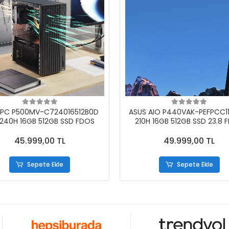
 PC P500MV-C724016512B0D
ASUS AIO P440VAK-PEFPCC1
240H 16GB 512GB SSD FDOS
210H 16GB 512GB SSD 23.8 
SİYAH
45.999,00 TL
49.999,00 TL
Sepete Ekle
Sepete Ekle