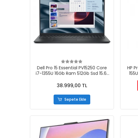
Dell Pro 15 Essential PV15250 Core
HP P
i7-1355U 16Gb Ram 512Gb Ssd 15.6"
155U
FullHD Ubuntu Dizüstü Bilgisayar
Si
38.999,00 TL
Sepete Ekle