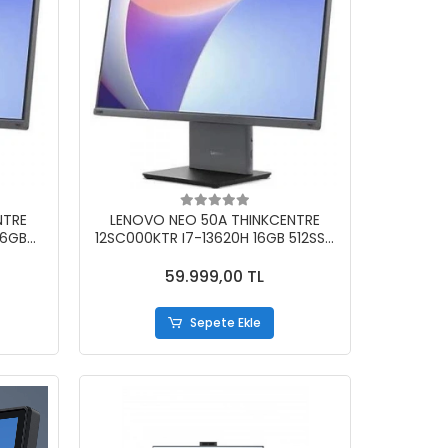
NTRE
LENOVO NEO 50A THINKCENTRE
16GB
12SC000KTR I7-13620H 16GB 512SSD
23.8 DOS AIO
59.999,00 TL
Sepete Ekle