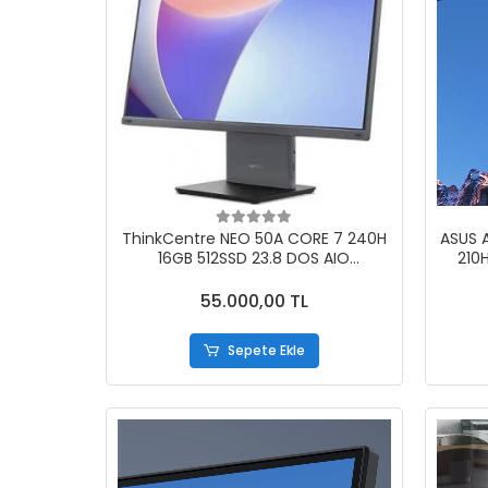
ThinkCentre NEO 50A CORE 7 240H
ASUS 
16GB 512SSD 23.8 DOS AIO
210
12SC004MTR
55.000,00 TL
Sepete Ekle